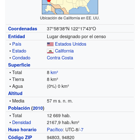
Ubicación de California en EE. UU.
37°58′38″N
122°17′43″O
Coordenadas
Lugar designado por el censo
Entidad
•
País
Estados Unidos
•
Estado
California
•
Condado
Contra Costa
Superficie
• Total
8
km²
• Tierra
8 km²
• Agua
(0%) 0 km²
Altitud
• Media
57 m s. n. m.
Población
(
2010
)
• Total
12 669 hab.
•
Densidad
2167,9 hab./km²
Pacífico
: UTC-8/
-7
Huso horario
94803, 94820
Código ZIP