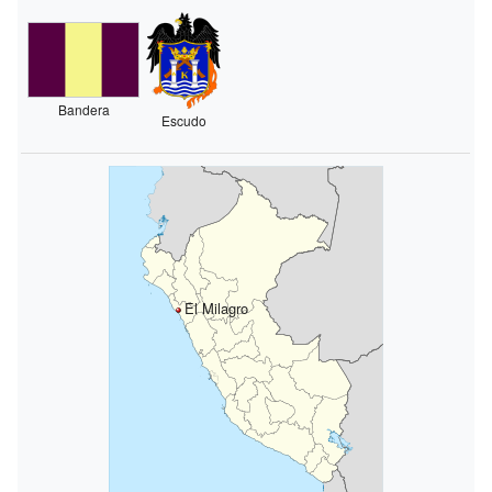
Bandera
Escudo
El Milagro