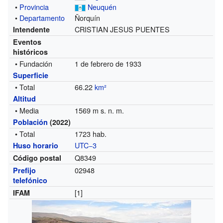
•
Provincia
Neuquén
•
Departamento
Ñorquín
CRISTIAN JESUS PUENTES
Intendente
Eventos
históricos
• Fundación
1 de febrero de 1933
Superficie
• Total
66.22
km²
Altitud
• Media
1569 m s. n. m.
Población
(2022)
• Total
1723 hab.
UTC−3
Huso horario
Q8349
Código postal
02948
Prefijo
telefónico
[1]
IFAM