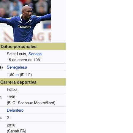
Datos personales
Saint-Louis,
Senegal
15 de enero de 1981
s)
Senegalesa
1,80
m
(5
′
11
″
)
Carrera deportiva
Fútbol
o
1998
(F. C. Sochaux-Montbéliard)
Delantero
s
21
2016
(Sabah FA)