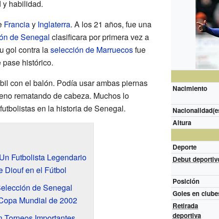
 y habilidad.
de
Francia
y
Inglaterra
. A los 21 años, fue una
ión de Senegal
clasificara por primera vez a
Su gol contra la
selección de Marruecos
fue
 pase histórico.
bil con el balón. Podía usar ambas piernas
Nacimiento
bueno rematando de cabeza. Muchos lo
utbolistas en la historia de Senegal.
Nacionalidad(e
Altura
Deporte
Un Futbolista Legendario
Debut deportiv
 Diouf en el Fútbol
Posición
 Selección de Senegal
Goles en clube
 Copa Mundial de 2002
Retirada
deportiva
n Torneos Importantes