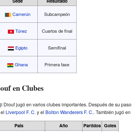
Sede
Resultado
Camerún
Subcampeón
Túnez
Cuartos de final
Egipto
Semifinal
Ghana
Primera fase
iouf en Clubes
dji Diouf jugó en varios clubes importantes. Después de su paso p
 el
Liverpool F. C.
y el
Bolton Wanderers F. C.
. También jugó en
País
Año
Partidos
Goles