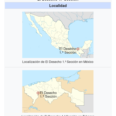
Localidad
El Desecho
1.ª Sección
Localización de El Desecho 1.ª Sección en México
El Desecho
1.ª Sección