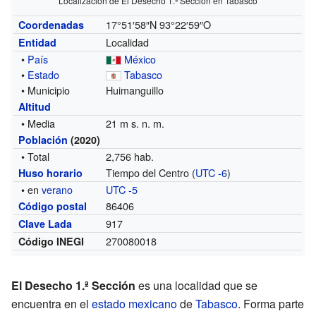
Localización de El Desecho 1.ª Sección en Tabasco
17°51′58″N
93°22′59″O
Coordenadas
Localidad
Entidad
•
País
México
•
Estado
Tabasco
• Municipio
Huimanguillo
Altitud
• Media
21 m s. n. m.
Población
(2020)
• Total
2,756 hab.
Tiempo del Centro (
UTC -6
)
Huso horario
• en
verano
UTC -5
86406
Código postal
917
Clave Lada
270080018
Código INEGI
El Desecho 1.ª Sección
es una localidad que se
encuentra en el
estado mexicano
de
Tabasco
. Forma parte