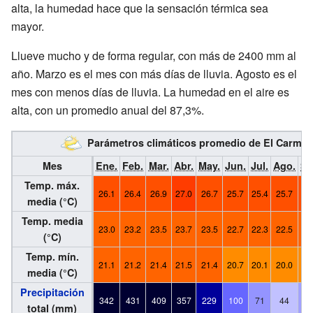
alta, la humedad hace que la sensación térmica sea
mayor.
Llueve mucho y de forma regular, con más de 2400 mm al
año. Marzo es el mes con más días de lluvia. Agosto es el
mes con menos días de lluvia. La humedad en el aire es
alta, con un promedio anual del 87,3%.
Parámetros climáticos promedio de El Carme
Mes
Ene.
Feb.
Mar.
Abr.
May.
Jun.
Jul.
Ago.
Se
Temp. máx.
26.1
26.4
26.9
27.0
26.7
25.7
25.4
25.7
26
media (°C)
Temp. media
23.0
23.2
23.5
23.7
23.5
22.7
22.3
22.5
22
(°C)
Temp. mín.
21.1
21.2
21.4
21.5
21.4
20.7
20.1
20.0
20
media (°C)
Precipitación
342
431
409
357
229
100
71
44
6
total (mm)