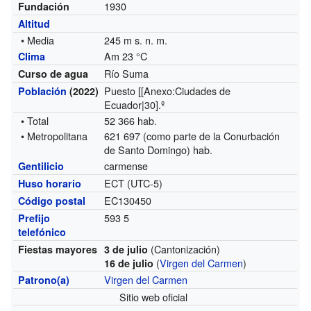
1930
Fundación
Altitud
• Media
245 m s. n. m.
Am 23 °C
Clima
Río Suma
Curso de agua
Puesto [[Anexo:Ciudades de
Población
(2022)
Ecuador|30].º
• Total
52 366 hab.
• Metropolitana
621 697 (como parte de la Conurbación
de Santo Domingo) hab.
carmense
Gentilicio
ECT (UTC-5)
Huso horario
EC130450
Código postal
593 5
Prefijo
telefónico
(Cantonización)
Fiestas mayores
3 de julio
(
Virgen del Carmen
)
16 de julio
Virgen del Carmen
Patrono(a)
Sitio web oficial