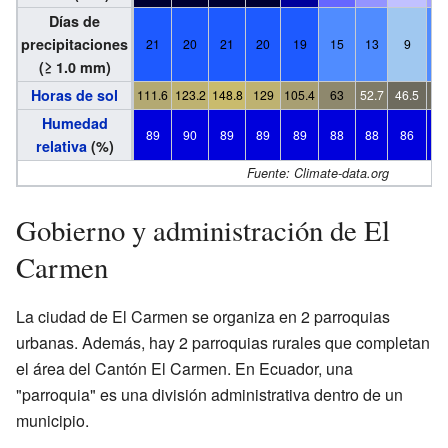
Días de
precipitaciones
21
20
21
20
19
15
13
9
1
(≥ 1.0 mm)
Horas de sol
111.6
123.2
148.8
129
105.4
63
52.7
46.5
4
Humedad
89
90
89
89
89
88
88
86
8
relativa
(%)
Fuente: Climate-data.org
Gobierno y administración de El
Carmen
La ciudad de El Carmen se organiza en 2 parroquias
urbanas. Además, hay 2 parroquias rurales que completan
el área del Cantón El Carmen. En Ecuador, una
"parroquia" es una división administrativa dentro de un
municipio.