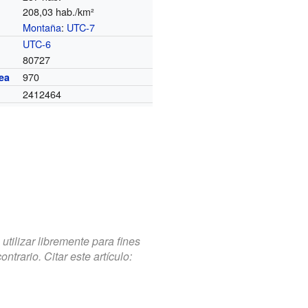
208,03 hab./km²
Montaña
:
UTC-7
o
UTC-6
80727
970
ea
2412464
tilizar libremente para fines
trario. Citar este artículo: