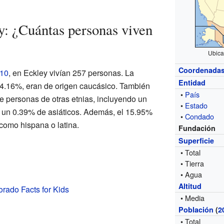
y: ¿Cuántas personas viven
Ubica
Coordenada
010
, en Eckley vivían 257 personas. La
Entidad
94.16%, eran de origen caucásico. También
•
País
 personas de otras etnias, incluyendo un
•
Estado
 un 0.39% de asiáticos. Además, el 15.95%
•
Condado
 como hispana o latina.
Fundación
Superficie
• Total
• Tierra
• Agua
Altitud
orado Facts for Kids
• Media
Población
(
2
• Total