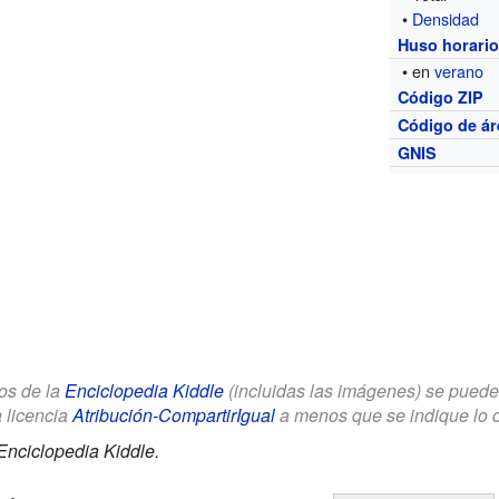
•
Densidad
Huso horari
• en
verano
Código ZIP
Código de ár
GNIS
los de la
Enciclopedia Kiddle
(incluidas las imágenes) se puede u
a licencia
Atribución-CompartirIgual
a menos que se indique lo con
Enciclopedia Kiddle.