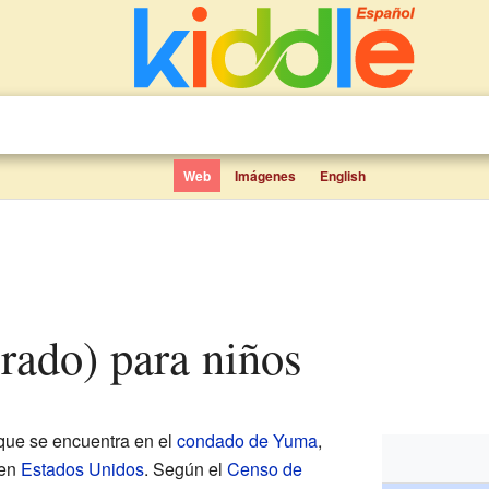
Web
Imágenes
English
orado) para niños
ue se encuentra en el
condado de Yuma
,
en
Estados Unidos
. Según el
Censo de