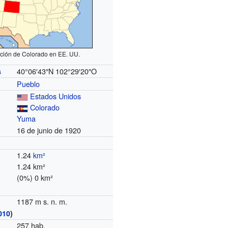
ción de Colorado en EE. UU.
40°06′43″N
102°29′20″O
s
Pueblo
Estados Unidos
Colorado
Yuma
16 de junio de 1920
1.24
km²
1.24 km²
(0%) 0 km²
1187 m s. n. m.
010
)
257 hab.