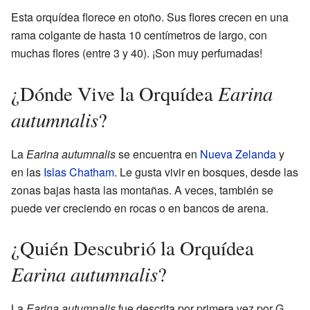
Esta orquídea florece en otoño. Sus flores crecen en una
rama colgante de hasta 10 centímetros de largo, con
muchas flores (entre 3 y 40). ¡Son muy perfumadas!
Earina
¿Dónde Vive la Orquídea
autumnalis
?
La
Earina autumnalis
se encuentra en
Nueva Zelanda
y
en las
Islas Chatham
. Le gusta vivir en bosques, desde las
zonas bajas hasta las montañas. A veces, también se
puede ver creciendo en rocas o en bancos de arena.
¿Quién Descubrió la Orquídea
Earina autumnalis
?
La
Earina autumnalis
fue descrita por primera vez por G.