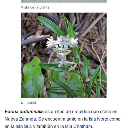
Vista de la planta
En Karioi
Earina autumnalis
es un tipo de
orquídea
que crece en
Nueva Zelanda
. Se encuentra tanto en la
Isla Norte
como
en la
isla Sur
, y también en la
isla Chatham
.