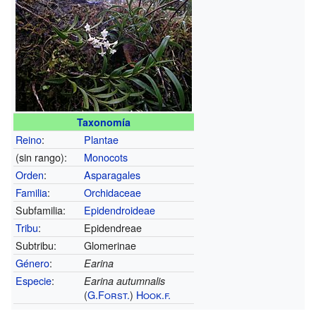
Taxonomía
Reino
:
Plantae
(sin rango):
Monocots
Orden
:
Asparagales
Familia
:
Orchidaceae
Subfamilia:
Epidendroideae
Tribu
:
Epidendreae
Subtribu:
Glomerinae
Género
:
Earina
Especie
:
Earina autumnalis
(
G.Forst.
)
Hook.f.