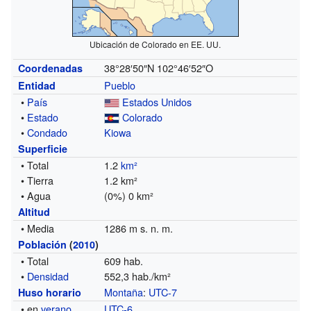
Ubicación de Colorado en EE. UU.
38°28′50″N
102°46′52″O
Coordenadas
Pueblo
Entidad
•
País
Estados Unidos
•
Estado
Colorado
•
Condado
Kiowa
Superficie
• Total
1.2
km²
• Tierra
1.2 km²
• Agua
(0%) 0 km²
Altitud
• Media
1286 m s. n. m.
Población
(
2010
)
• Total
609 hab.
•
Densidad
552,3 hab./km²
Montaña
:
UTC-7
Huso horario
• en
verano
UTC-6