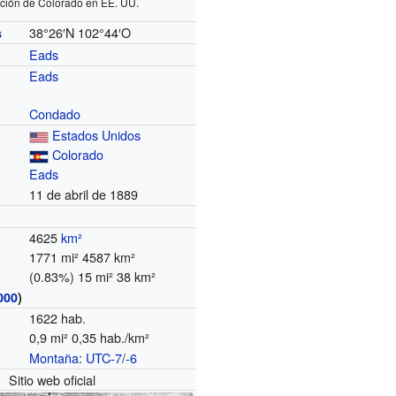
ción de Colorado en EE. UU.
38°26′N
102°44′O
s
Eads
Eads
Condado
Estados Unidos
Colorado
Eads
11 de abril de 1889
4625
km²
1771 mi² 4587 km²
(0.83%) 15 mi² 38 km²
000
)
1622 hab.
0,9 mi² 0,35 hab./km²
Montaña
:
UTC-7
/
-6
o
Sitio web oficial