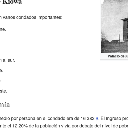
e Kiowa
n varios condados importantes:
rte.
Palacio de j
 al sur.
e.
e.
ste.
mía
omedio por persona en el condado era de 16 382
$
. El ingreso p
e el 12.20% de la población vivía por debajo del nivel de pob