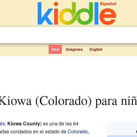
Web
Imágenes
English
 Kiowa (Colorado) para ni
lés
:
Kiowa County
) es una de las 64
madas condados en el estado de
Colorado
,