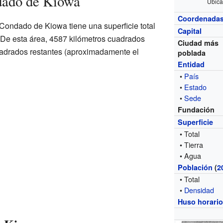
dado de Kiowa
Ubica
Coordenada
l Condado de Kiowa tiene una superficie total
Capital
 De esta área, 4587 kilómetros cuadrados
Ciudad más
cuadrados restantes (aproximadamente el
poblada
Entidad
•
País
•
Estado
•
Sede
Fundación
Superficie
• Total
• Tierra
• Agua
Población
(
2
• Total
•
Densidad
Huso horari