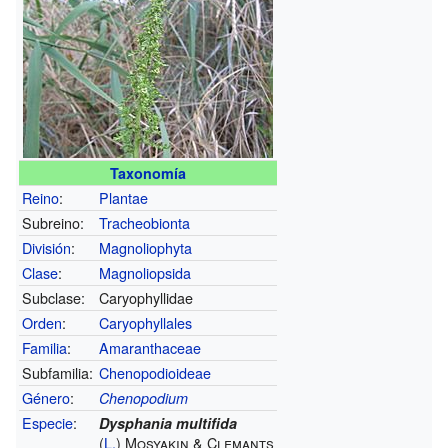
Taxonomía
Reino
:
Plantae
Subreino:
Tracheobionta
División
:
Magnoliophyta
Clase
:
Magnoliopsida
Subclase:
Caryophyllidae
Orden
:
Caryophyllales
Familia
:
Amaranthaceae
Subfamilia:
Chenopodioideae
Género
:
Chenopodium
Especie
:
Dysphania multifida
(
L.
) Mosyakin & Clemants