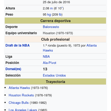
25 de julio de 2016
Altura
2,08
m
(6
′
10
″
)
Peso
95
kg
(209
lb
)
Carrera deportiva
Deporte
Baloncesto
Equipo universitario
Houston (1970-1973)
Club profesional
Draft de la NBA
1.ª ronda (puesto 9), 1973 por
Atlanta
Hawks
Liga
NBA
Posición
Ala-Pívot
13
Dorsal(es)
Selección
Estados Unidos
Trayectoria
Atlanta Hawks
(1973-1976)
Houston Rockets
(1976-1979)
Chicago Bulls
(1980-1982)
Los Angeles Lakers
(1983)