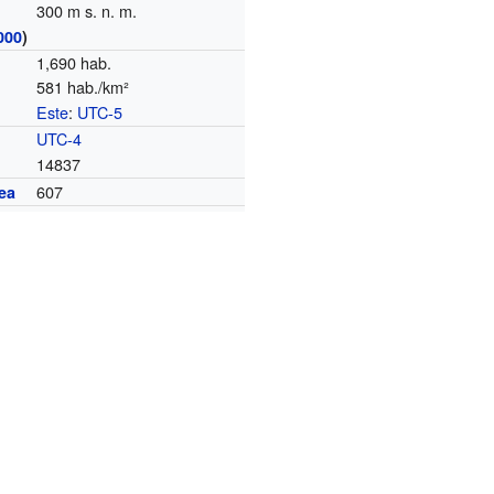
300 m s. n. m.
000
)
1,690 hab.
581 hab./km²
Este
:
UTC-5
o
UTC-4
14837
607
ea