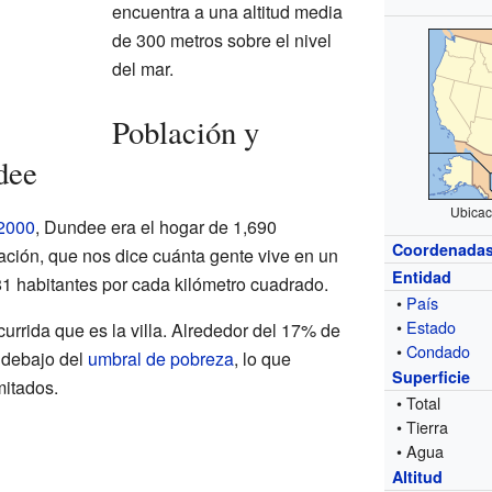
encuentra a una altitud media
de 300 metros sobre el nivel
del mar.
Población y
dee
Ubicac
2000
, Dundee era el hogar de 1,690
Coordenada
ción, que nos dice cuánta gente vive en un
Entidad
1 habitantes por cada kilómetro cuadrado.
•
País
•
Estado
urrida que es la villa. Alrededor del 17% de
•
Condado
 debajo del
umbral de pobreza
, lo que
Superficie
mitados.
• Total
• Tierra
• Agua
Altitud