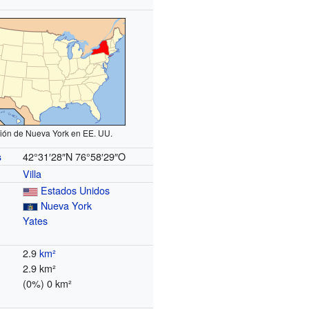
ión de Nueva York en EE. UU.
42°31′28″N
76°58′29″O
s
Villa
Estados Unidos
Nueva York
Yates
2.9
km²
2.9 km²
(0%) 0 km²