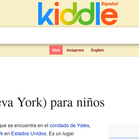
Web
Imágenes
English
eva York) para niños
ue se encuentra en el
condado de Yates
,
rk
en
Estados Unidos
. Es un lugar