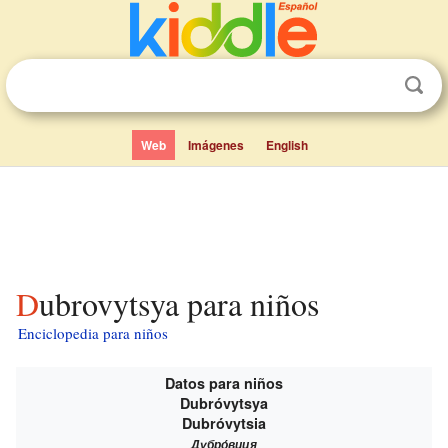
Web
Imágenes
English
Dubrovytsya para niños
Enciclopedia para niños
Datos para niños
Dubróvytsya
Dubróvytsia
Дубро́виця