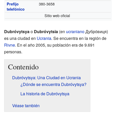
380-3658
Prefijo
telefónico
Sitio web oficial
Dubróvytsya
o
Dubróvytsia
(en
ucraniano
Дубро́виця)
es una ciudad en
Ucrania
. Se encuentra en la región de
Rivne
. En el año 2005, su población era de 9.691
personas.
Contenido
Dubróvytsya: Una Ciudad en Ucrania
¿Dónde se encuentra Dubróvytsya?
La historia de Dubróvytsya
Véase también