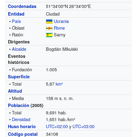
51°34′00″N
26°34′00″E
Coordenadas
Ciudad
Entidad
•
País
Ucrania
• Óblast
Rivne
• Raión
Sarny
Dirigentes
•
Alcalde
Bogdán Mikulski
Eventos
históricos
• Fundación
1.005
Superficie
• Total
5,87
km²
Altitud
• Media
158 m s. n. m.
Población
(2005)
• Total
9,691 hab.
•
Densidad
1,651 hab./km²
UTC+02:00
y
UTC+03:00
Huso horario
34108
Código postal