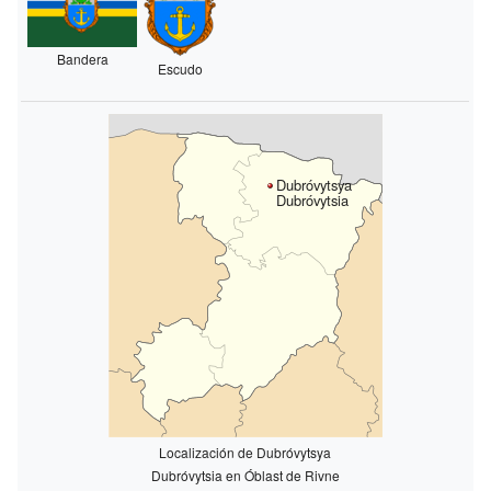
Bandera
Escudo
Dubróvytsya
Dubróvytsia
Localización de Dubróvytsya
Dubróvytsia en Óblast de Rivne