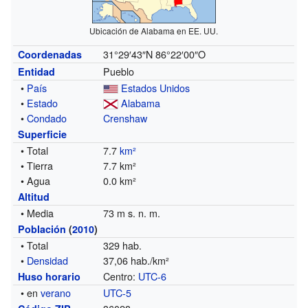
Ubicación de Alabama en EE. UU.
31°29′43″N
86°22′00″O
Coordenadas
Pueblo
Entidad
•
País
Estados Unidos
•
Estado
Alabama
•
Condado
Crenshaw
Superficie
• Total
7.7
km²
• Tierra
7.7 km²
• Agua
0.0 km²
Altitud
• Media
73 m s. n. m.
Población
(
2010
)
• Total
329 hab.
•
Densidad
37,06 hab./km²
Centro:
UTC-6
Huso horario
• en
verano
UTC-5