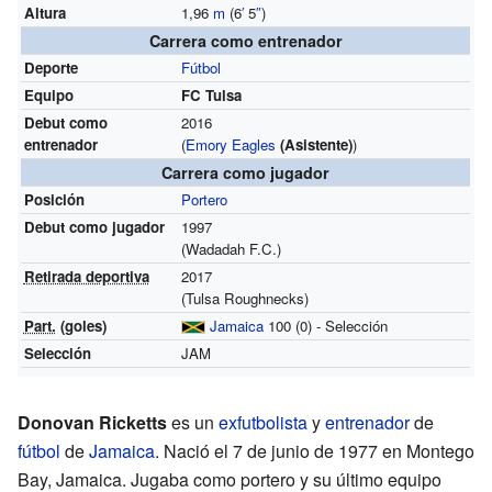
Altura
1,96
m
(6
′
5
″
)
Carrera como entrenador
Deporte
Fútbol
Equipo
FC Tulsa
Debut como
2016
entrenador
(
Emory Eagles
(Asistente)
)
Carrera como jugador
Posición
Portero
Debut como jugador
1997
(Wadadah F.C.)
Retirada deportiva
2017
(Tulsa Roughnecks)
Part.
(goles)
Jamaica
100 (0) - Selección
Selección
JAM
Donovan Ricketts
es un
exfutbolista
y
entrenador
de
fútbol
de
Jamaica
. Nació el 7 de junio de 1977 en Montego
Bay, Jamaica. Jugaba como portero y su último equipo