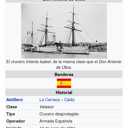
El crucero
, de la misma clase que el
Infanta Isabel
Don Antonio
.
de Ulloa
Banderas
Historial
La Carraca
–
Cádiz
Astillero
Clase
Velasco
Crucero desprotegido
Tipo
Armada Española
Operador
13 de junio de 1884
Iniciado