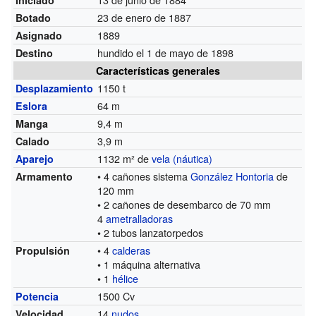
23 de enero de 1887
Botado
1889
Asignado
hundido el 1 de mayo de 1898
Destino
Características generales
1150 t
Desplazamiento
64 m
Eslora
9,4 m
Manga
3,9 m
Calado
1132 m² de
vela (náutica)
Aparejo
• 4 cañones sistema
González Hontoria
de
Armamento
120 mm
• 2 cañones de desembarco de 70 mm
4
ametralladoras
• 2 tubos lanzatorpedos
• 4
calderas
Propulsión
• 1 máquina alternativa
• 1
hélice
1500 Cv
Potencia
14
nudos
Velocidad