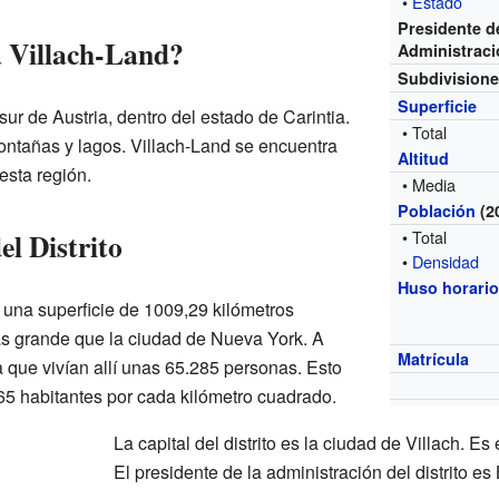
•
Estado
Presidente d
a Villach-Land?
Administrac
Subdivision
Superficie
 sur de Austria, dentro del estado de Carintia.
• Total
ontañas y lagos. Villach-Land se encuentra
Altitud
esta región.
• Media
Población
(2
l Distrito
• Total
•
Densidad
Huso horari
e una superficie de 1009,29 kilómetros
s grande que la ciudad de Nueva York. A
Matrícula
 que vivían allí unas 65.285 personas. Esto
 65 habitantes por cada kilómetro cuadrado.
La capital del distrito es la ciudad de Villach. Es 
El presidente de la administración del distrito e