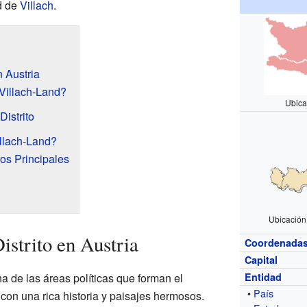
ad de
Villach
.
n Austria
Villach-Land?
Ubica
Distrito
llach-Land?
os Principales
Ubicación 
istrito en Austria
Coordenada
Capital
na de las áreas políticas que forman el
Entidad
•
País
 con una rica historia y paisajes hermosos.