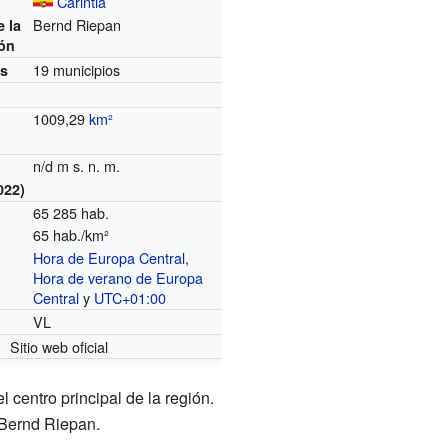
Carintia
Bernd Riepan
e la
ión
19 municipios
es
1009,29
km²
n/d m s. n. m.
022)
65 285 hab.
65 hab./km²
Hora de Europa Central
,
o
Hora de verano de Europa
Central
y
UTC+01:00
VL
Sitio web oficial
el centro principal de la región.
s Bernd Riepan.