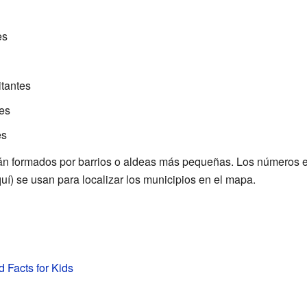
es
itantes
tes
es
tán formados por barrios o aldeas más pequeñas. Los números en
uí) se usan para localizar los municipios en el mapa.
d Facts for Kids