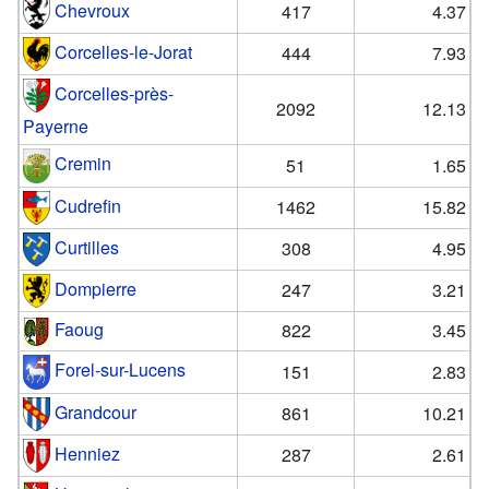
Chevroux
417
4.37
Corcelles-le-Jorat
444
7.93
Corcelles-près-
2092
12.13
Payerne
Cremin
51
1.65
Cudrefin
1462
15.82
Curtilles
308
4.95
Dompierre
247
3.21
Faoug
822
3.45
Forel-sur-Lucens
151
2.83
Grandcour
861
10.21
Henniez
287
2.61