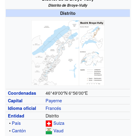
Distrito de Broye-Vully
Distrito
46°49′00″N
6°56′00″E
Coordenadas
Payerne
Capital
Francés
Idioma oficial
Distrito
Entidad
•
País
Suiza
•
Cantón
Vaud