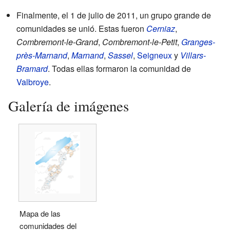
Finalmente, el 1 de julio de 2011, un grupo grande de
comunidades se unió. Estas fueron
Cerniaz
,
Combremont-le-Grand
,
Combremont-le-Petit
,
Granges-
près-Marnand
,
Marnand
,
Sassel
,
Seigneux
y
Villars-
Bramard
. Todas ellas formaron la comunidad de
Valbroye
.
Galería de imágenes
Mapa de las
comunidades del