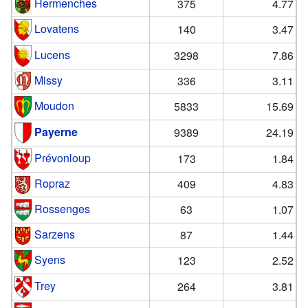
Hermenches
375
4.77
Lovatens
140
3.47
Lucens
3298
7.86
Missy
336
3.11
Moudon
5833
15.69
Payerne
9389
24.19
Prévonloup
173
1.84
Ropraz
409
4.83
Rossenges
63
1.07
Sarzens
87
1.44
Syens
123
2.52
Trey
264
3.81