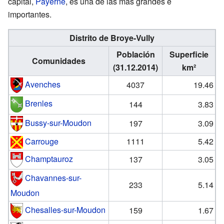
capital,
Payerne
, es una de las más grandes e
importantes.
Distrito de Broye-Vully
Población
Superficie
Comunidades
(31.12.2014)
km²
Avenches
4037
19.46
Brenles
144
3.83
Bussy-sur-Moudon
197
3.09
Carrouge
1111
5.42
Champtauroz
137
3.05
Chavannes-sur-
233
5.14
Moudon
Chesalles-sur-Moudon
159
1.67