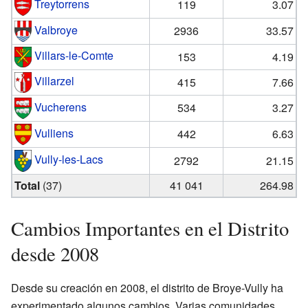
Treytorrens
119
3.07
Valbroye
2936
33.57
Villars-le-Comte
153
4.19
Villarzel
415
7.66
Vucherens
534
3.27
Vulliens
442
6.63
Vully-les-Lacs
2792
21.15
Total
(37)
41 041
264.98
Cambios Importantes en el Distrito
desde 2008
Desde su creación en 2008, el distrito de Broye-Vully ha
experimentado algunos cambios. Varias comunidades