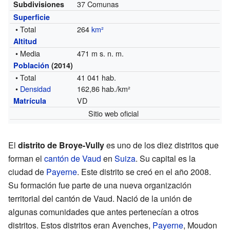
37 Comunas
Subdivisiones
Superficie
• Total
264
km²
Altitud
• Media
471 m s. n. m.
Población
(2014)
• Total
41 041 hab.
•
Densidad
162,86 hab./km²
VD
Matrícula
Sitio web oficial
El
distrito de Broye-Vully
es uno de los diez distritos que
forman el
cantón de Vaud
en
Suiza
. Su capital es la
ciudad de
Payerne
. Este distrito se creó en el año 2008.
Su formación fue parte de una nueva organización
territorial del cantón de Vaud. Nació de la unión de
algunas comunidades que antes pertenecían a otros
distritos. Estos distritos eran Avenches,
Payerne
, Moudon