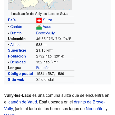
Localización de Vully-les-Lacs en Suiza
Suiza
País
•
Cantón
Vaud
•
Distrito
Broye-Vully
Ubicación
46°55′27″N
7°01′24″E
•
Altitud
533 m
21,15 km²
Superficie
2792 hab.
Población
(2014)
•
Densidad
132 hab./km²
Francés
Lengua
1584-1587, 1589
Código postal
Sitio oficial
Sitio web
Vully-les-Lacs
es una comuna suiza que se encuentra en
el
cantón de Vaud
. Está ubicada en el
distrito de Broye-
Vully
, justo al lado de los hermosos lagos de
Neuchâtel
y