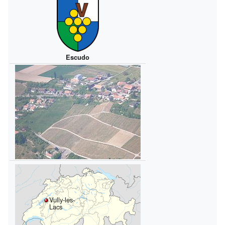
Escudo
Vully-les-
Lacs