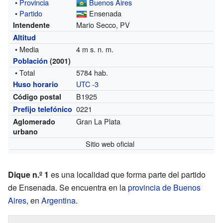
•
Provincia
Buenos Aires
•
Partido
Ensenada
Mario Secco, PV
Intendente
Altitud
• Media
4 m s. n. m.
Población
(2001)
• Total
5784 hab.
UTC -3
Huso horario
B1925
Código postal
0221
Prefijo telefónico
Gran La Plata
Aglomerado
urbano
Sitio web oficial
Dique n.º 1
es una localidad que forma parte del partido
de Ensenada. Se encuentra en la
provincia de Buenos
Aires
, en
Argentina
.