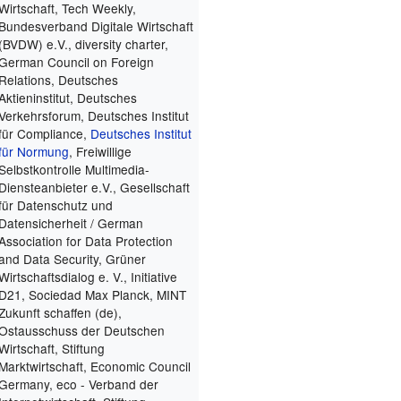
Wirtschaft, Tech Weekly,
Bundesverband Digitale Wirtschaft
(BVDW) e.V., diversity charter,
German Council on Foreign
Relations, Deutsches
Aktieninstitut, Deutsches
Verkehrsforum, Deutsches Institut
für Compliance,
Deutsches Institut
für Normung
, Freiwillige
Selbstkontrolle Multimedia-
Diensteanbieter e.V., Gesellschaft
für Datenschutz und
Datensicherheit / German
Association for Data Protection
and Data Security, Grüner
Wirtschaftsdialog e. V., Initiative
D21, Sociedad Max Planck, MINT
Zukunft schaffen
(de)
,
Ostausschuss der Deutschen
Wirtschaft, Stiftung
Marktwirtschaft, Economic Council
Germany, eco - Verband der