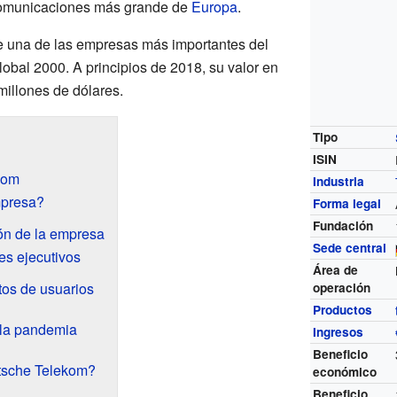
ecomunicaciones más grande de
Europa
.
 una de las empresas más importantes del
obal 2000. A principios de 2018, su valor en
millones de dólares.
Tipo
ISIN
kom
Industria
mpresa?
Forma legal
Fundación
ón de la empresa
Sede central
es ejecutivos
Área de
tos de usuarios
operación
Productos
 la pandemia
Ingresos
Beneficio
utsche Telekom?
económico
Beneficio