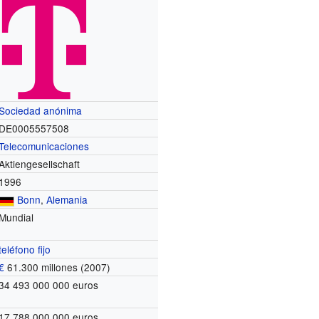
Sociedad anónima
DE0005557508
Telecomunicaciones
Aktiengesellschaft
1996
Bonn
,
Alemania
Mundial
teléfono fijo
€
61.300 millones
(2007)
34 493 000 000 euros
17 788 000 000 euros