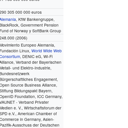
290 305 000 000 euros
Alemania
, KfW Bankengruppe,
BlackRock, Government Pension
Fund of Norway y SoftBank Group
248.000
(2006)
Movimiento Europeo Alemania,
Fundación Linux,
World Wide Web
Consortium
, DENIC eG, Wi-Fi
Alliance, Verband der Bayerischen
Metall- und Elektro-Industrie,
Bundesnetzwerk
Bürgerschaftliches Engagement,
Open Source Business Alliance,
Stiftung Bildungspakt Bayern,
OpenID Foundation, ICC Germany,
VAUNET - Verband Privater
Medien e. V., Wirtschaftsforum der
SPD e.V., American Chamber of
Commerce in Germany, Asien-
Pazifik-Ausschuss der Deutschen