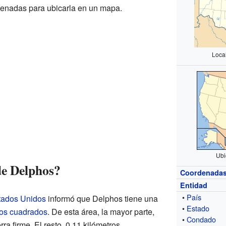
denadas para ubicarla en un mapa.
Loca
Ubi
de Delphos?
Coordenada
Entidad
•
País
stados Unidos
informó que Delphos tiene una
•
Estado
ros cuadrados
. De esta área, la mayor parte,
•
Condado
rra firme. El resto, 0.11 kilómetros