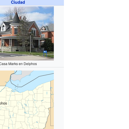
Ciudad
Casa Marks en Delphos
phos