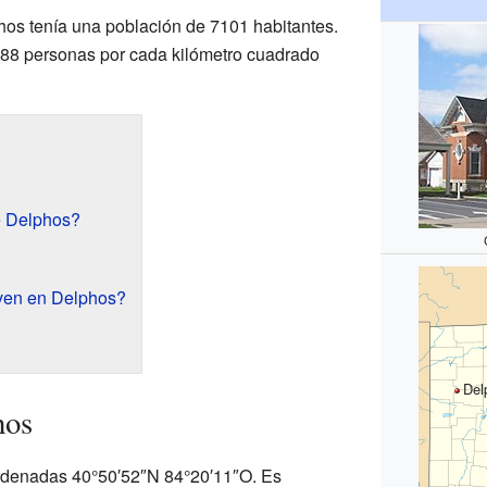
hos tenía una población de 7101 habitantes.
788 personas por cada kilómetro cuadrado
e Delphos?
ven en Delphos?
Del
hos
ordenadas 40°50′52″N 84°20′11″O. Es