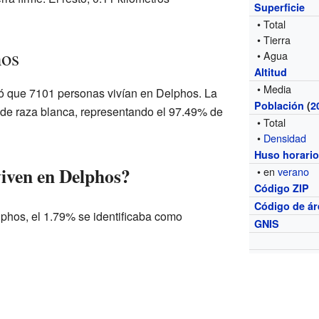
Superficie
• Total
• Tierra
hos
• Agua
Altitud
• Media
ró que 7101 personas vivían en Delphos. La
Población
(
2
 de raza blanca, representando el 97.49% de
• Total
•
Densidad
Huso horari
iven en Delphos?
• en
verano
Código ZIP
Código de ár
lphos, el 1.79% se identificaba como
GNIS