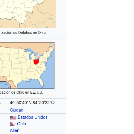
lización de Delphos en Ohio
cación de Ohio en EE. UU.
40°50′40″N
84°20′22″O
s
Ciudad
Estados Unidos
Ohio
Allen