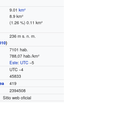
9.01
km²
8.9 km²
(1.26 %) 0.11 km²
236 m s. n. m.
010
)
7101 hab.
788,07 hab./km²
Este
:
UTC
−5
o
UTC −4
45833
419
ea
2394508
Sitio web oficial