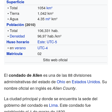
Superficie
• Total
1054
km²
• Tierra
1,042 km²
• Agua
4.35
mi²
km²
Población
(2010)
• Total
106,331 hab.
•
Densidad
96,97 hab./km²
Este
:
UTC-5
Huso horario
• en
verano
UTC-4
02
Matrícula
Sitio web oficial
El
condado de Allen
es una de las 88 divisiones
administrativas del estado de
Ohio
en
Estados Unidos
. Su
nombre oficial en inglés es
Allen County
.
La ciudad principal y donde se encuentra la sede del
gobierno del condado es
Lima
. Este condado fue
establecido el 1 de marzo de 1820.