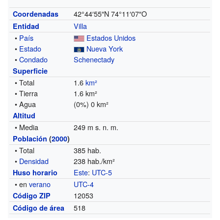
42°44′55″N
74°11′07″O
Coordenadas
Villa
Entidad
•
País
Estados Unidos
•
Estado
Nueva York
•
Condado
Schenectady
Superficie
• Total
1.6
km²
• Tierra
1.6 km²
• Agua
(0%) 0 km²
Altitud
• Media
249 m s. n. m.
Población
(
2000
)
• Total
385 hab.
•
Densidad
238 hab./km²
Este
:
UTC-5
Huso horario
• en
verano
UTC-4
12053
Código ZIP
518
Código de área