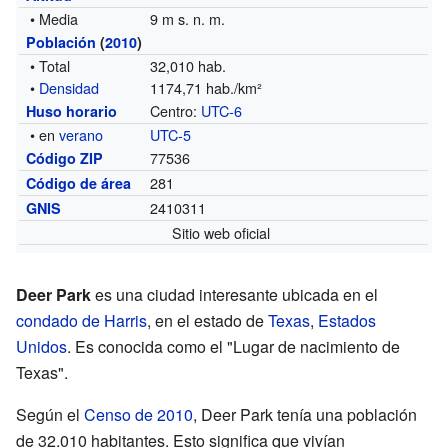
• Media
9 m s. n. m.
Población
(
2010
)
• Total
32,010 hab.
•
Densidad
1174,71 hab./km²
Centro:
UTC-6
Huso horario
• en
verano
UTC-5
77536
Código ZIP
281
Código de área
2410311
GNIS
Sitio web oficial
Deer Park
es una ciudad interesante ubicada en el
condado de Harris
, en el estado de
Texas
,
Estados
Unidos
. Es conocida como el "Lugar de nacimiento de
Texas".
Según el
Censo de 2010
, Deer Park tenía una población
de 32.010 habitantes. Esto significa que vivían