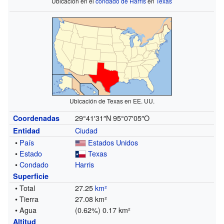
Ubicación en el
condado de Harris
en
Texas
Ubicación de Texas en EE. UU.
29°41′31″N
95°07′05″O
Coordenadas
Ciudad
Entidad
•
País
Estados Unidos
•
Estado
Texas
•
Condado
Harris
Superficie
• Total
27.25
km²
• Tierra
27.08 km²
• Agua
(0.62%) 0.17 km²
Altitud