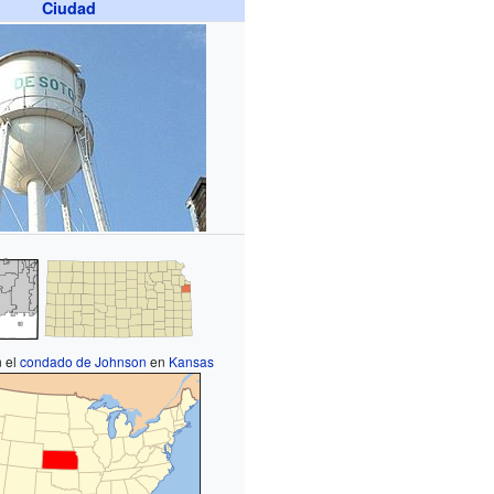
Ciudad
n el
condado de Johnson
en
Kansas