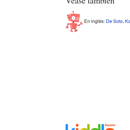
Véase también
En inglés:
De Soto, Ka