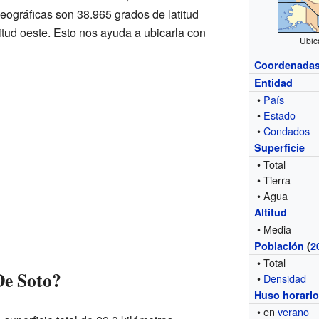
ográficas son 38.965 grados de latitud
itud oeste. Esto nos ayuda a ubicarla con
Ubic
Coordenada
Entidad
•
País
•
Estado
•
Condados
Superficie
• Total
• Tierra
• Agua
Altitud
• Media
Población
(
2
• Total
De Soto?
•
Densidad
Huso horari
• en
verano