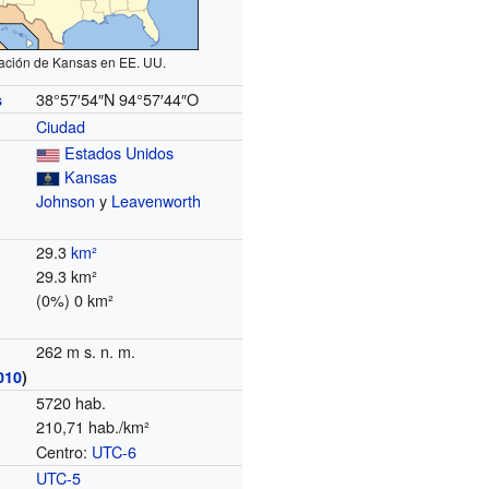
ación de Kansas en EE. UU.
38°57′54″N
94°57′44″O
s
Ciudad
Estados Unidos
Kansas
Johnson
y
Leavenworth
29.3
km²
29.3 km²
(0%) 0 km²
262 m s. n. m.
010
)
5720 hab.
210,71 hab./km²
Centro:
UTC-6
o
UTC-5