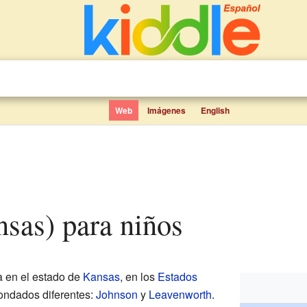
Web
Imágenes
English
nsas) para niños
 en el estado de
Kansas
, en los
Estados
ondados diferentes:
Johnson
y
Leavenworth
.