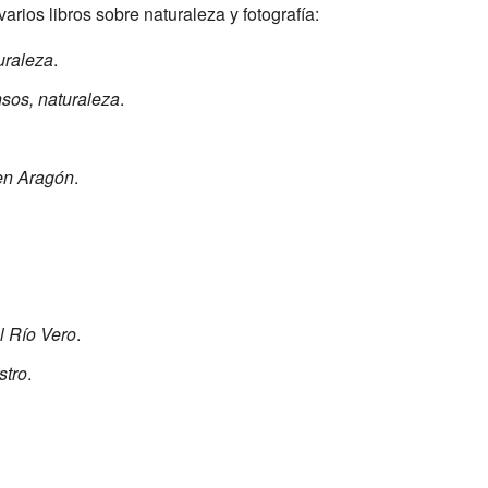
rios libros sobre naturaleza y fotografía:
uraleza
.
sos, naturaleza
.
en Aragón
.
l Río Vero
.
stro
.