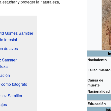
 estudiar y proteger la naturaleza,
vid Gómez Samitier
e forestal
ón de aves
I
 Samitier
Nacimiento
aleza
Fallecimiento
gación
Causa de
 como fotógrafo
muerte
Nacionalidad
mez Samitier
Educación
ajes
In