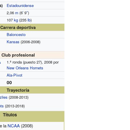
s)
Estadounidense
2,06
m
(6
′
9
″
)
107
kg
(235
lb
)
Carrera deportiva
Baloncesto
Kansas
(2006-2008)
Club profesional
A
1.ª ronda (puesto 27), 2008 por
New Orleans Hornets
Ala-Pívot
00
Trayectoria
zlies
(2008-2013)
ts
(2013-2018)
Títulos
e la
NCAA
(2008)