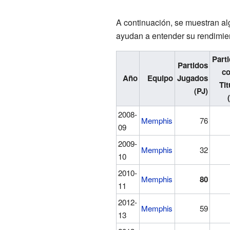
A continuación, se muestran alg
ayudan a entender su rendimien
Part
Partidos
c
Año
Equipo
Jugados
Tit
(PJ)
2008-
Memphis
76
09
2009-
Memphis
32
10
2010-
Memphis
80
11
2012-
Memphis
59
13