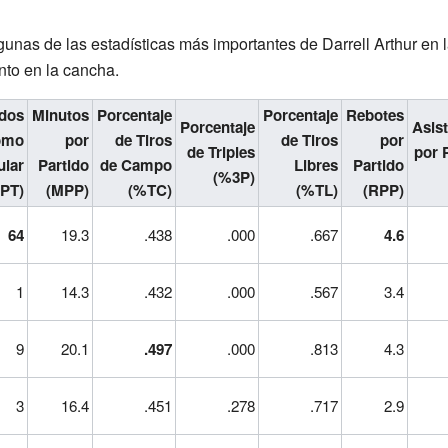
unas de las estadísticas más importantes de Darrell Arthur en 
to en la cancha.
idos
Minutos
Porcentaje
Porcentaje
Rebotes
Porcentaje
Asis
omo
por
de Tiros
de Tiros
por
de Triples
por 
ular
Partido
de Campo
Libres
Partido
(%3P)
(PT)
(MPP)
(%TC)
(%TL)
(RPP)
64
19.3
.438
.000
.667
4.6
1
14.3
.432
.000
.567
3.4
9
20.1
.497
.000
.813
4.3
3
16.4
.451
.278
.717
2.9