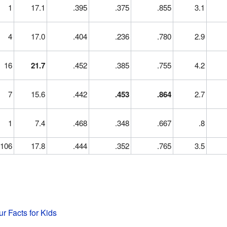
1
17.1
.395
.375
.855
3.1
4
17.0
.404
.236
.780
2.9
16
21.7
.452
.385
.755
4.2
7
15.6
.442
.453
.864
2.7
1
7.4
.468
.348
.667
.8
106
17.8
.444
.352
.765
3.5
ur Facts for Kids