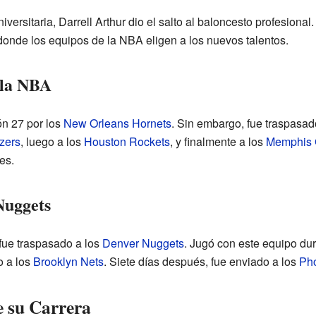
ersitaria, Darrell Arthur dio el salto al baloncesto profesional
onde los equipos de la NBA eligen a los nuevos talentos.
 la NBA
ón 27 por los
New Orleans Hornets
. Sin embargo, fue traspasad
azers
, luego a los
Houston Rockets
, y finalmente a los
Memphis G
es.
Nuggets
 fue traspasado a los
Denver Nuggets
. Jugó con este equipo du
o a los
Brooklyn Nets
. Siete días después, fue enviado a los
Ph
e su Carrera