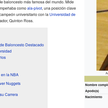
a de baloncesto más famosa del mundo. Mide
esempeñaba como
ala-pívot
, una posición clave
 campeón universitario con la
Universidad de
gador, Quinton Ross.
r de Baloncesto Destacado
ersidad
rios
A
 en la NBA
ver Nuggets
Nombre compl
Apodo(s)
 su Carrera
Nacimiento