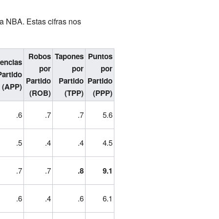
la NBA. Estas cifras nos
Robos
Tapones
Puntos
tencias
por
por
por
Partido
Partido
Partido
Partido
(APP)
(ROB)
(TPP)
(PPP)
.6
.7
.7
5.6
.5
.4
.4
4.5
.7
.7
.8
9.1
.6
.4
.6
6.1