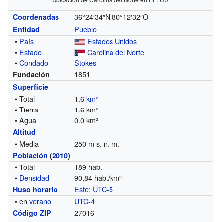
36°24′34″N
80°12′32″O
Coordenadas
Pueblo
Entidad
•
País
Estados Unidos
•
Estado
Carolina del Norte
•
Condado
Stokes
1851
Fundación
Superficie
• Total
1.6
km²
• Tierra
1.6 km²
• Agua
0.0 km²
Altitud
• Media
250 m s. n. m.
Población
(
2010
)
• Total
189 hab.
•
Densidad
90,84 hab./km²
Este
:
UTC-5
Huso horario
• en
verano
UTC-4
27016
Código ZIP