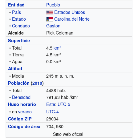
Pueblo
Entidad
•
País
Estados Unidos
•
Estado
Carolina del Norte
•
Condado
Gaston
Rick Coleman
Alcalde
Superficie
• Total
4.5
km²
• Tierra
4.5 km²
• Agua
0.0 km²
Altitud
• Media
245 m s. n. m.
Población
(
2010
)
• Total
4488 hab.
•
Densidad
791,93 hab./km²
Este
:
UTC-5
Huso horario
• en
verano
UTC-4
28034
Código ZIP
704, 980
Código de área
Sitio web oficial