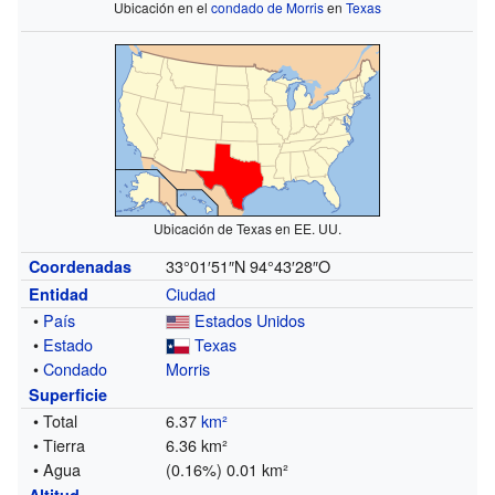
Ubicación en el
condado de Morris
en
Texas
Ubicación de Texas en EE. UU.
33°01′51″N
94°43′28″O
Coordenadas
Ciudad
Entidad
•
País
Estados Unidos
•
Estado
Texas
•
Condado
Morris
Superficie
• Total
6.37
km²
• Tierra
6.36 km²
• Agua
(0.16%) 0.01 km²
Altitud