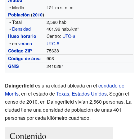
• Media
121 m s. n. m.
Población
(
2010
)
• Total
2,560 hab.
•
Densidad
401,96 hab./km²
Centro:
UTC-6
Huso horario
• en
verano
UTC-5
75638
Código ZIP
903
Código de área
2410284
GNIS
Daingerfield
es una ciudad ubicada en el
condado de
Morris
, en el estado de
Texas
,
Estados Unidos
. Según el
censo de 2010, en Daingerfield vivían 2,560 personas. La
ciudad tiene una densidad de población de unas 401
personas por cada kilómetro cuadrado.
Contenido