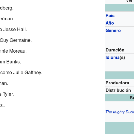
dberg.
País
verman.
Año
 Jesse Hall.
Género
 Guy Germaine.
Duración
nnie Moreau.
Idioma
(s)
am Banks.
como Julie Gaffney.
man.
Productora
Distribución
Tyler.
S
za.
The Mighty Duck