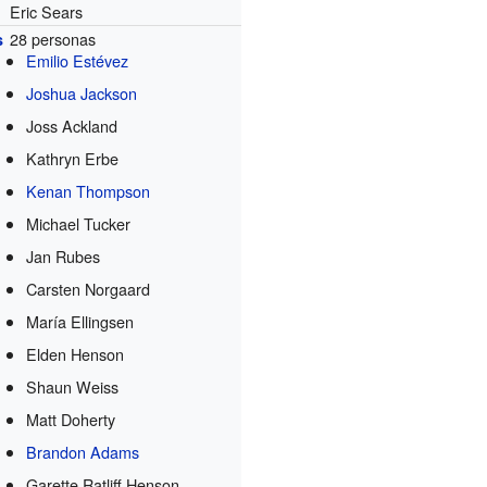
Eric Sears
28 personas
s
Emilio Estévez
Joshua Jackson
Joss Ackland
Kathryn Erbe
Kenan Thompson
Michael Tucker
Jan Rubes
Carsten Norgaard
María Ellingsen
Elden Henson
Shaun Weiss
Matt Doherty
Brandon Adams
Garette Ratliff Henson