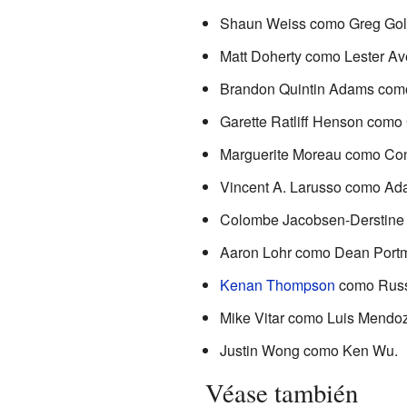
Shaun Weiss como Greg Gol
Matt Doherty como Lester A
Brandon Quintin Adams como
Garette Ratliff Henson como
Marguerite Moreau como Co
Vincent A. Larusso como Ad
Colombe Jacobsen-Derstine 
Aaron Lohr como Dean Port
Kenan Thompson
como Russ 
Mike Vitar como Luis Mendo
Justin Wong como Ken Wu.
Véase también