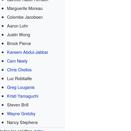
Marguerite Moreau
Colombe Jacobsen
Aaron Lohr
Justin Wong
Brock Pierce
Kareem Abdul-Jabbar
Cam Neely
Chris Chelios
Luc Robitaille
Greg Louganis
Kristi Yamaguchi
Steven Brill
Wayne Gretzky
Nancy Stephens
todos los créditos