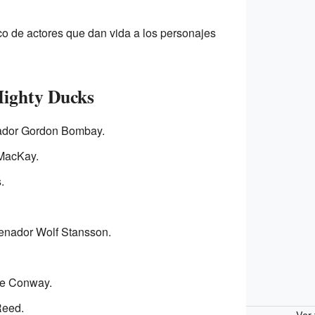
co de actores que dan vida a los personajes
Mighty Ducks
dor Gordon Bombay.
MacKay.
.
enador Wolf Stansson.
e Conway.
Reed.
Ver 