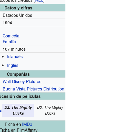
(
IMDb
)
Datos y cifras
Estados Unidos
1994
Comedia
Familia
107 minutos
Islandés
Inglés
Compañías
Walt Disney Pictures
Buena Vista Pictures Distribution
ucesión de películas
D2: The Mighty
D3: The Mighty
s
Ducks
Ducks
Ficha
en
IMDb
Ficha
en FilmAffinity