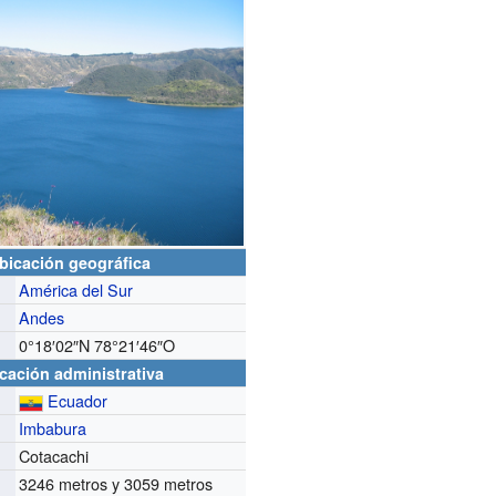
bicación geográfica
América del Sur
Andes
0°18′02″N
78°21′46″O
cación administrativa
Ecuador
Imbabura
Cotacachi
3246 metros y 3059 metros