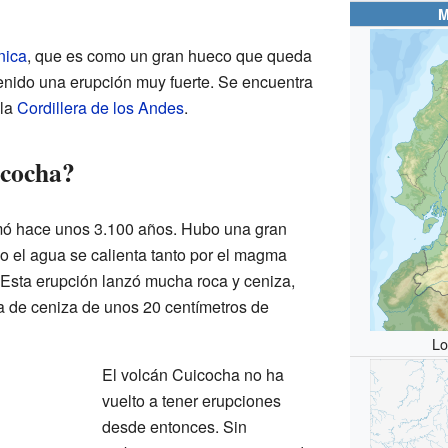
M
nica
, que es como un gran hueco que queda
enido una erupción muy fuerte. Se encuentra
 la
Cordillera de los Andes
.
icocha?
mó hace unos 3.100 años. Hubo una gran
o el agua se calienta tanto por el magma
 Esta erupción lanzó mucha roca y ceniza,
a de ceniza de unos 20 centímetros de
Lo
El volcán Cuicocha no ha
vuelto a tener erupciones
desde entonces. Sin