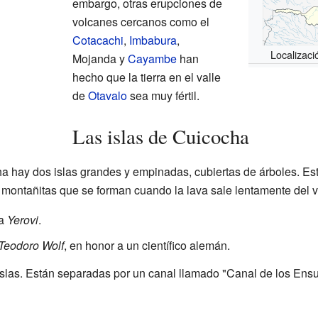
embargo, otras erupciones de
volcanes cercanos como el
Cotacachi
,
Imbabura
,
Localizaci
Mojanda y
Cayambe
han
hecho que la tierra en el valle
de
Otavalo
sea muy fértil.
Las islas de Cuicocha
a hay dos islas grandes y empinadas, cubiertas de árboles. Est
montañitas que se forman cuando la lava sale lentamente del v
ma
Yerovi
.
Teodoro Wolf
, en honor a un científico alemán.
 islas. Están separadas por un canal llamado "Canal de los Ens