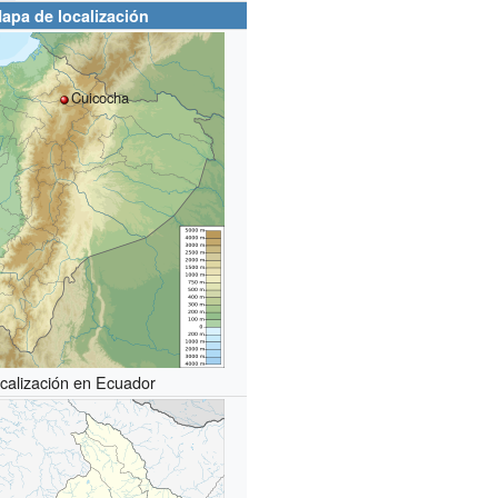
apa de localización
Cuicocha
calización en Ecuador