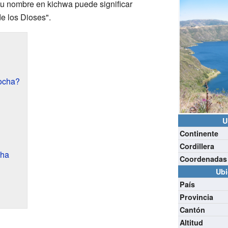
 Su nombre en kichwa puede significar
de los Dioses".
ocha?
U
Continente
Cordillera
cha
Coordenadas
Ubi
País
Provincia
Cantón
Altitud