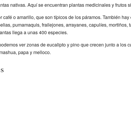
tas nativas. Aquí se encuentran plantas medicinales y frutos si
 café o amarillo, que son típicos de los páramos. También hay 
lias, pumamaquis, frailejones, arrayanes, capulíes, mortiños, ta
antas llega a unas 400 especies.
podemos ver zonas de eucalipto y pino que crecen junto a los cu
, mashua, papa y melloco.
es