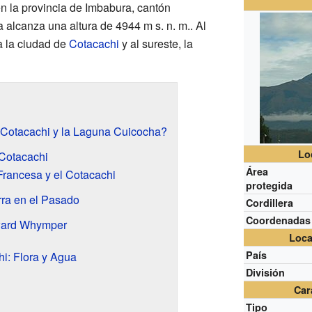
n la provincia de Imbabura, cantón
a alcanza una altura de 4944 m s. n. m.. Al
a la ciudad de
Cotacachi
y al sureste, la
 Cotacachi y la Laguna Cuicocha?
Lo
 Cotacachi
Área
rancesa y el Cotacachi
protegida
rra en el Pasado
Cordillera
Coordenadas
ward Whymper
Loca
País
i: Flora y Agua
División
Car
Tipo