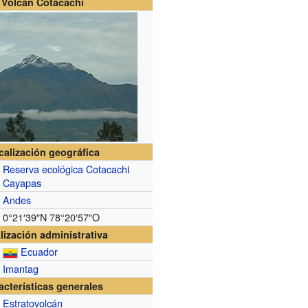
Volcán Cotacachi
calización geográfica
Reserva ecológica Cotacachi
Cayapas
Andes
0°21′39″N
78°20′57″O
lización administrativa
Ecuador
Imantag
acterísticas generales
Estratovolcán