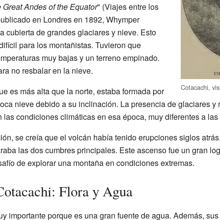
 Great Andes of the Equator
" (Viajes entre los
publicado en Londres en 1892, Whymper
a cubierta de grandes glaciares y nieve. Esto
ifícil para los montañistas. Tuvieron que
temperaturas muy bajas y un terreno empinado.
a no resbalar en la nieve.
Cotacachi, vi
ue es más alta que la norte, estaba formada por
poca nieve debido a su inclinación. La presencia de glaciares y 
las condiciones climáticas en esa época, muy diferentes a las 
ión, se creía que el volcán había tenido erupciones siglos atrá
paraba las dos cumbres principales. Este ascenso fue un gran l
desafío de explorar una montaña en condiciones extremas.
Cotacachi: Flora y Agua
 muy importante porque es una gran fuente de agua. Además, su