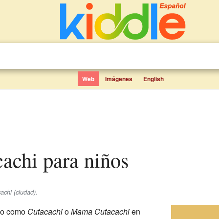
Web
Imágenes
English
cachi para niños
chi (ciudad).
do como
Cutacachi
o
Mama Cutacachi
en