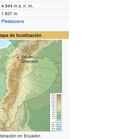
4.944
m s. n. m.
1.837 m
Pleistoceno
apa de localización
Volcán
Cotacachi
bicación en Ecuador.