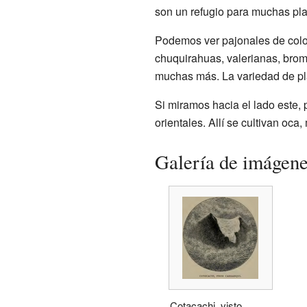
son un refugio para muchas plan
Podemos ver pajonales de color
chuquirahuas, valerianas, brome
muchas más. La variedad de pl
Si miramos hacia el lado este, 
orientales. Allí se cultivan oca
Galería de imágen
Cotacachi, visto