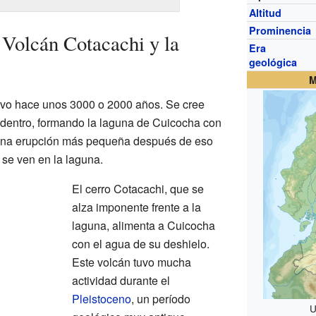
Altitud
Prominencia
Volcán Cotacachi y la
Era
geológica
M
tivo hace unos 3000 o 2000 años. Se cree
adentro, formando la laguna de Cuicocha con
. Una erupción más pequeña después de eso
 se ven en la laguna.
El cerro Cotacachi, que se
alza imponente frente a la
laguna, alimenta a Cuicocha
con el agua de su deshielo.
Este volcán tuvo mucha
actividad durante el
Pleistoceno
, un período
U