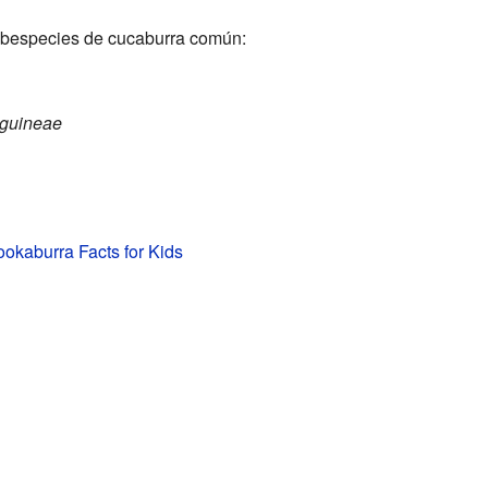
ubespecies de cucaburra común:
guineae
okaburra Facts for Kids