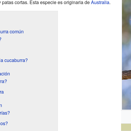
y patas cortas. Esta especie es originaria de
Australia
.
burra común
?
la cucaburra?
ación
ra?
ra
n
rías?
jos?