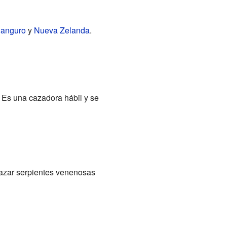
Canguro
y
Nueva Zelanda
.
. Es una cazadora hábil y se
 cazar serpientes venenosas