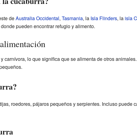
 la cucaburra?
este de
Australia Occidental
,
Tasmania
, la
Isla Flinders
, la
isla 
s donde pueden encontrar refugio y alimento.
alimentación
y carnívora, lo que significa que se alimenta de otros animales
 pequeños.
urra?
rtijas, roedores, pájaros pequeños y serpientes. Incluso puede
urra