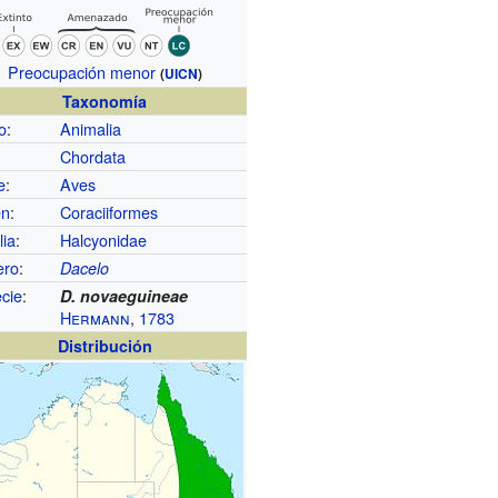
Preocupación menor
(
UICN
)
Taxonomía
o
:
Animalia
Chordata
e
:
Aves
en
:
Coraciiformes
lia
:
Halcyonidae
ero
:
Dacelo
cie
:
D. novaeguineae
Hermann
,
1783
Distribución