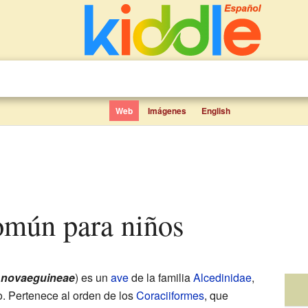
Web
Imágenes
English
común para niños
 novaeguineae
) es un
ave
de la familia
Alcedinidae
,
o. Pertenece al orden de los
Coraciiformes
, que