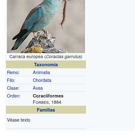
Carraca europea (
)
Coracias garrulus
Taxonomía
Reino
:
Animalia
Filo
:
Chordata
Clase
:
Aves
Orden
:
Coraciiformes
Forbes, 1884
Familias
Véase texto