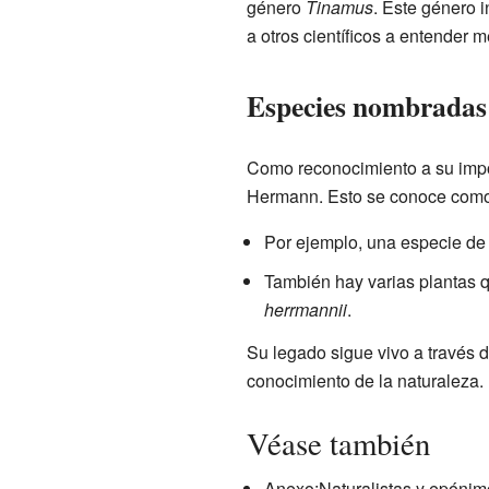
género
Tinamus
. Este género 
a otros científicos a entender me
Especies nombradas
Como reconocimiento a su impo
Hermann. Esto se conoce como
Por ejemplo, una especie de 
También hay varias plantas 
herrmannii
.
Su legado sigue vivo a través 
conocimiento de la naturaleza.
Véase también
Anexo:Naturalistas y epónim