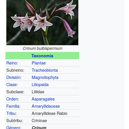
Crinum bulbispermum
Taxonomía
Reino
:
Plantae
Subreino:
Tracheobionta
División
:
Magnoliophyta
Clase
:
Liliopsida
Subclase:
Liliidae
Orden
:
Asparagales
Familia
:
Amaryllidaceae
Tribu
:
Amaryllideae Rabio
Subtribu:
Crininae
Género
:
Crinum