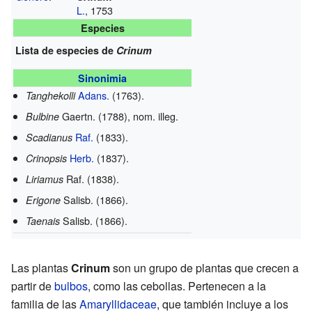
L.
, 1753
Especies
Lista de especies de
Crinum
Sinonimia
Adans.
(1763).
Tanghekolli
Gaertn. (1788), nom. illeg.
Bulbine
Raf.
(1833).
Scadianus
Herb.
(1837).
Crinopsis
Raf. (1838).
Liriamus
Salisb. (1866).
Erigone
Salisb. (1866).
Taenais
Las plantas
Crinum
son un grupo de plantas que crecen a
partir de
bulbos
, como las cebollas. Pertenecen a la
familia de las
Amaryllidaceae
, que también incluye a los