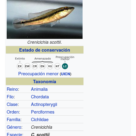
.
Crenicichla scottii
Estado de conservación
Preocupación menor
(
UICN
)
Taxonomía
Reino
:
Animalia
Filo
:
Chordata
Clase
:
Actinopterygii
Orden
:
Perciformes
Familia
:
Cichlidae
Género
:
Crenicichla
Especie
:
C. scottii