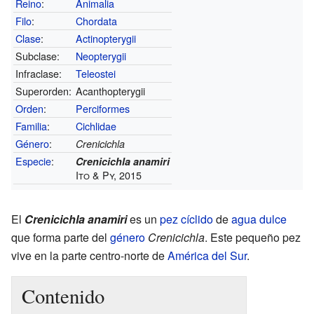
Reino
:
Animalia
Filo
:
Chordata
Clase
:
Actinopterygii
Subclase:
Neopterygii
Infraclase:
Teleostei
Superorden:
Acanthopterygii
Orden
:
Perciformes
Familia
:
Cichlidae
Género
:
Crenicichla
Especie
:
Crenicichla anamiri
Ito & Py, 2015
El
Crenicichla anamiri
es un
pez
cíclido
de
agua dulce
que forma parte del
género
Crenicichla
. Este pequeño pez
vive en la parte centro-norte de
América del Sur
.
Contenido