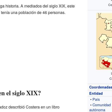
Co
ga historia. A mediados del siglo XIX, este
y tenía una población de 46 personas.
C
C
C
Coordenada
n el siglo XIX?
Entidad
•
País
•
Comunidad
doz describió Costera en un libro
autónoma