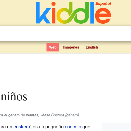
Web
Imágenes
English
 niños
ara el género de plantas, véase Costera (género).
ora en
euskera
) es un pequeño
concejo
que