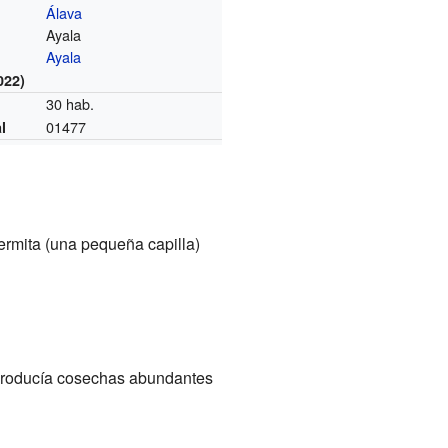
Álava
Ayala
Ayala
022)
30 hab.
01477
l
ermita (una pequeña capilla)
Producía cosechas abundantes