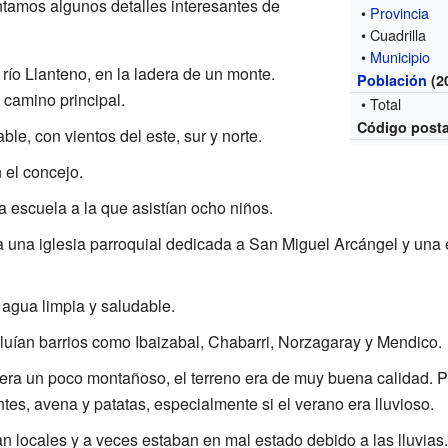
ntamos algunos detalles interesantes de
•
Provincia
• Cuadrilla
•
Municipio
río Llanteno, en la ladera de un monte.
Población
(2
 camino principal.
• Total
Código posta
le, con vientos del este, sur y norte.
 el concejo.
escuela a la que asistían ocho niños.
 una iglesia parroquial dedicada a San Miguel Arcángel y una 
agua limpia y saludable.
cluían barrios como Ibaizabal, Chabarri, Norzagaray y Mendico.
ra un poco montañoso, el terreno era de muy buena calidad. 
antes, avena y patatas, especialmente si el verano era lluvioso.
 locales y a veces estaban en mal estado debido a las lluvias.