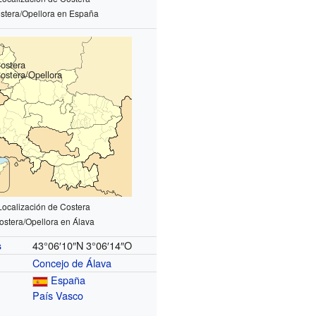
stera/Opellora
en España
ostera
ostera/Opellora
Localización de Costera
ostera/Opellora
en Álava
43°06′10″N
3°06′14″O
s
Concejo de Álava
España
País Vasco