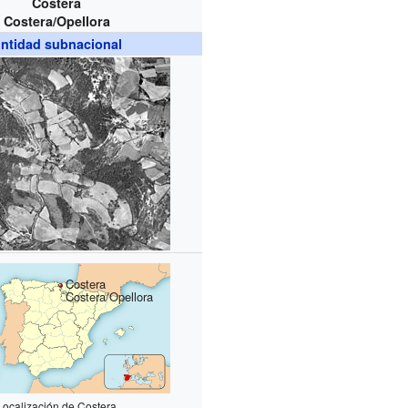
Costera
Costera/Opellora
ntidad subnacional
Costera
Costera/Opellora
Localización de Costera