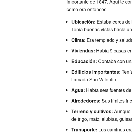
importante de 1847. Aquí te co
cómo era entonces:
Ubicación:
Estaba cerca del 
Tenía buenas vistas hacia un
Clima:
Era templado y saludab
Viviendas:
Había 9 casas en
Educación:
Contaba con una 
Edificios importantes:
Tenía
llamada San Valentín.
Agua:
Había seis fuentes de 
Alrededores:
Sus límites in
Terreno y cultivos:
Aunque e
de trigo, maíz, alubias, guis
Transporte:
Los caminos eran