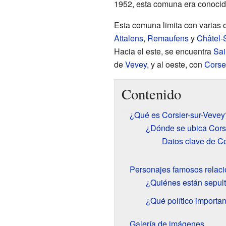
1952, esta comuna era conoci
Esta comuna limita con varias o
Attalens
,
Remaufens
y
Châtel-
Hacia el este, se encuentra
Sai
de
Vevey
, y al oeste, con
Corse
Contenido
¿Qué es Corsier-sur-Vevey
¿Dónde se ubica Cors
Datos clave de Co
Personajes famosos relaci
¿Quiénes están sepult
¿Qué político importan
Galería de imágenes