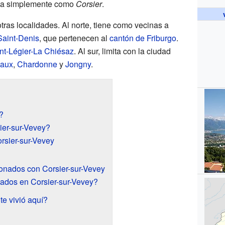
da simplemente como
Corsier
.
tras localidades. Al norte, tiene como vecinas a
Saint-Denis
, que pertenecen al
cantón de Friburgo
.
nt-Légier-La Chiésaz
. Al sur, limita con la ciudad
aux
,
Chardonne
y
Jongny
.
?
ier-sur-Vevey?
rsier-sur-Vevey
onados con Corsier-sur-Vevey
ados en Corsier-sur-Vevey?
te vivió aquí?