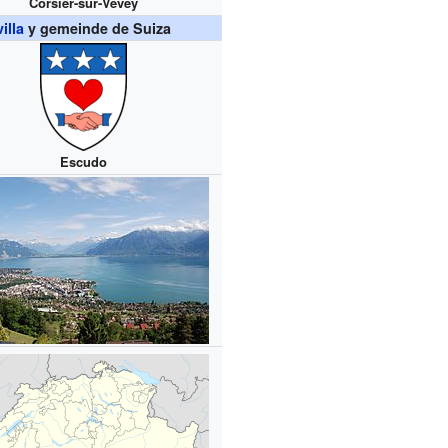
Corsier-sur-Vevey
villa
y gemeinde de Suiza
Escudo