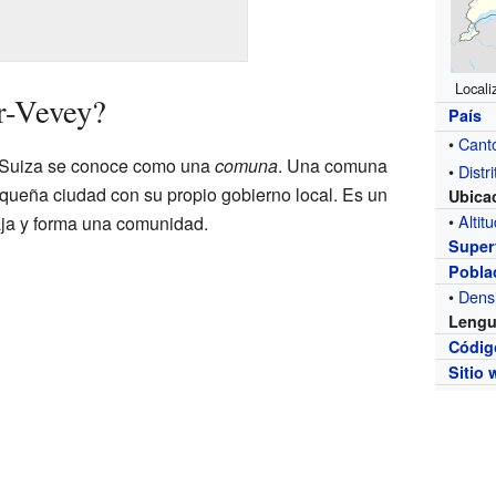
Locali
r-Vevey?
País
•
Cant
n Suiza se conoce como una
comuna
. Una comuna
•
Distri
queña ciudad con su propio gobierno local. Es un
Ubica
•
Altit
baja y forma una comunidad.
Superf
Pobla
•
Dens
Leng
Códig
Sitio