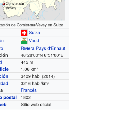
Corsier-sur-
Vevey
zación de Corsier-sur-Vevey en Suiza
Suiza
ón
Vaud
to
Riviera-Pays-d'Enhaut
ción
46°28′00″N
6°51′00″E
ud
445 m
1,06 km²
icie
3409 hab.
ción
(2014)
idad
3216 hab./km²
Francés
ua
1802
o postal
Sitio web oficial
 web