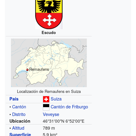
Escudo
Remaufens
Localización de Remaufens en Suiza
Suiza
País
•
Cantón
Cantón de Friburgo
•
Distrito
Veveyse
Ubicación
46°31′00″N
6°52′00″E
•
Altitud
789 m
5,9 km²
Superficie