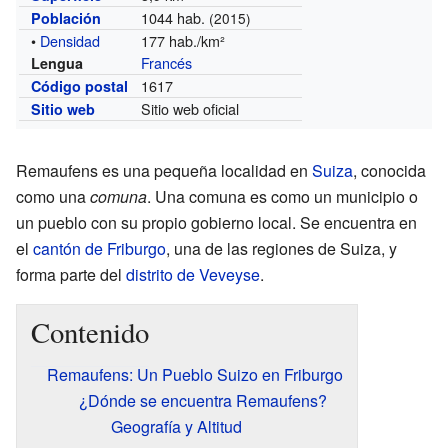
1044 hab.
Población
(2015)
•
Densidad
177 hab./km²
Francés
Lengua
1617
Código postal
Sitio web oficial
Sitio web
Remaufens es una pequeña localidad en
Suiza
, conocida
como una
comuna
. Una comuna es como un municipio o
un pueblo con su propio gobierno local. Se encuentra en
el
cantón de Friburgo
, una de las regiones de Suiza, y
forma parte del
distrito de Veveyse
.
Contenido
Remaufens: Un Pueblo Suizo en Friburgo
¿Dónde se encuentra Remaufens?
Geografía y Altitud