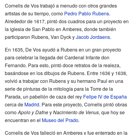
Cornelis de Vos trabajó a menudo con otros grandes
artistas de su tiempo, como
Pedro Pablo Rubens
.
Alrededor de 1617, pintó dos cuadros para un proyecto en
la iglesia de San Pablo en Amberes, donde también
participaron Rubens, Van Dyck y
Jacob Jordaens
.
En 1635, De Vos ayudó a Rubens en un gran proyecto
para celebrar la llegada del Cardenal Infante don
Fernando. Para esto, pintó doce retratos de la realeza,
basándose en los dibujos de Rubens. Entre 1636 y 1638,
volvió a trabajar con Rubens y su hermano Paul en una
serie de pinturas de la mitología para la Torre de la
Parada, un pabellón de caza del rey
Felipe IV de España
cerca de
Madrid
. Para este proyecto, Cornelis pintó obras
como
Apolo y Dafne
y
Nacimiento de Venus
, que hoy se
encuentran en el
Museo del Prado
.
Cornelis de Vos falleció en Amberes y fue enterrado en la