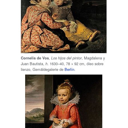
,
, Magdalena y
Cornelis de Vos
Los hijos del pintor
Juan Bautista,
. 1630–40, 78 × 92 cm, óleo sobre
h
lienzo, Gemäldegalerie de
Berlín
.