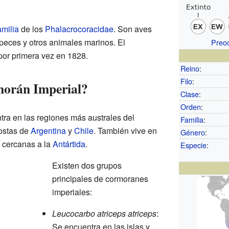
amilia
de los
Phalacrocoracidae
. Son aves
peces y otros animales marinos. El
Preo
por primera vez en 1828.
Reino
:
Filo
:
morán Imperial?
Clase
:
Orden
:
tra en las regiones más australes del
Familia
:
costas de
Argentina
y
Chile
. También vive en
Género
:
s cercanas a la
Antártida
.
Especie
:
Existen dos grupos
principales de cormoranes
imperiales:
Leucocarbo atriceps atriceps
:
Se encuentra en las islas y