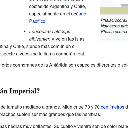
costas de Argentina y Chile,
especialmente en el
océano
Phalacrocorax 
Pacífico
.
Notocarbo atri
Leucocarbo atriceps
Phalacrocorax 
albiventer
: Vive en las islas
ntina y Chile, siendo más común en el
especie a veces se le llama cormorán real.
ciertos cormoranes de la Antártida son especies diferentes o so
án Imperial?
e de tamaño mediano a grande. Mide entre 70 y 78
centímetros
d
 machos suelen ser más grandes que las hembras.
as negras muy brillantes. Su cuello y vientre son de color blan