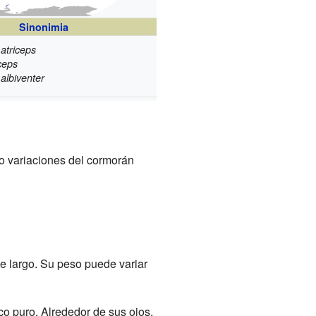
Sinonimia
atriceps
ceps
albiventer
lo variaciones del cormorán
e largo. Su peso puede variar
co puro. Alrededor de sus ojos,