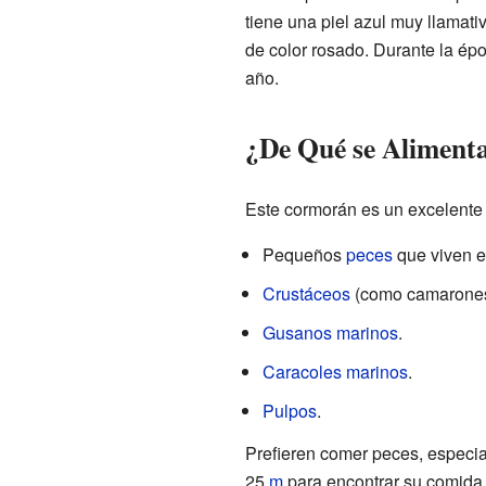
tiene una piel azul muy llamat
de color rosado. Durante la ép
año.
¿De Qué se Aliment
Este cormorán es un excelente 
Pequeños
peces
que viven en
Crustáceos
(como camarones 
Gusanos marinos
.
Caracoles marinos
.
Pulpos
.
Prefieren comer peces, especi
25
m
para encontrar su comida.