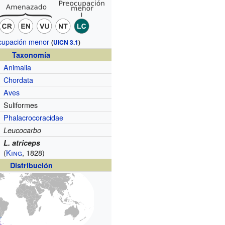
cupación menor
(
UICN 3.1
)
Taxonomía
Animalia
Chordata
Aves
Suliformes
Phalacrocoracidae
Leucocarbo
L. atriceps
(
King
, 1828)
Distribución