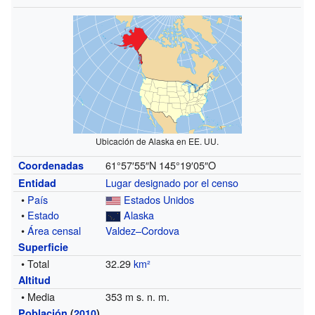
Ubicación de Alaska en EE. UU.
61°57′55″N
145°19′05″O
Coordenadas
Lugar designado por el censo
Entidad
•
País
Estados Unidos
•
Estado
Alaska
•
Área censal
Valdez–Cordova
Superficie
• Total
32.29
km²
Altitud
• Media
353 m s. n. m.
Población
(
2010
)