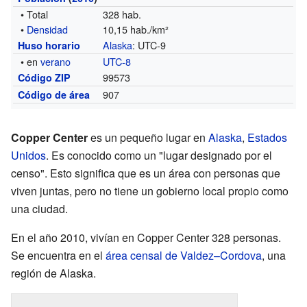
• Total
328 hab.
•
Densidad
10,15 hab./km²
Alaska
: UTC-9
Huso horario
• en
verano
UTC-8
99573
Código ZIP
907
Código de área
Copper Center
es un pequeño lugar en
Alaska
,
Estados
Unidos
. Es conocido como un "lugar designado por el
censo". Esto significa que es un área con personas que
viven juntas, pero no tiene un gobierno local propio como
una ciudad.
En el año 2010, vivían en Copper Center 328 personas.
Se encuentra en el
área censal de Valdez–Cordova
, una
región de Alaska.