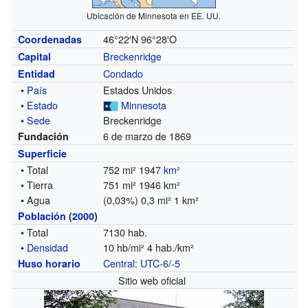
Ubicación de Minnesota en EE. UU.
46°22′N
96°28′O
Coordenadas
Breckenridge
Capital
Condado
Entidad
•
País
Estados Unidos
•
Estado
Minnesota
•
Sede
Breckenridge
6 de marzo de 1869
Fundación
Superficie
• Total
752 mi² 1947
km²
• Tierra
751 mi² 1946 km²
• Agua
(0,03%) 0,3 mi² 1 km²
Población
(
2000
)
• Total
7130 hab.
•
Densidad
10 hb/mi² 4 hab./km²
Central
:
UTC-6
/
-5
Huso horario
Sitio web oficial