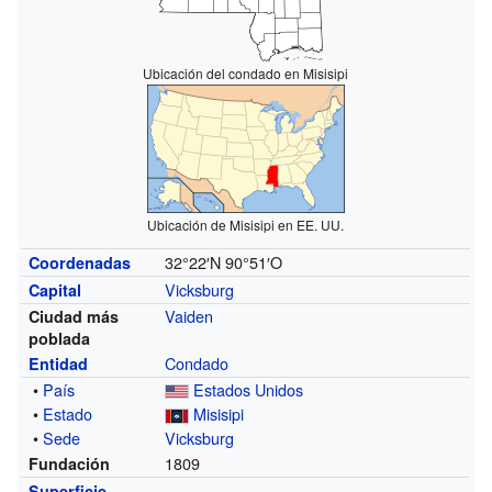
Ubicación del condado en Misisipi
Ubicación de Misisipi en EE. UU.
32°22′N
90°51′O
Coordenadas
Vicksburg
Capital
Vaiden
Ciudad más
poblada
Condado
Entidad
•
País
Estados Unidos
•
Estado
Misisipi
•
Sede
Vicksburg
1809
Fundación
Superficie