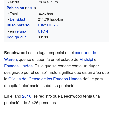
• Media
76 m s. n. m.
Población
(
2010
)
• Total
3426 hab.
•
Densidad
211,76 hab./km²
Este
:
UTC-5
Huso horario
• en
verano
UTC-4
39180
Código ZIP
Beechwood
es un lugar especial en el
condado de
Warren
, que se encuentra en el estado de
Misisipi
en
Estados Unidos
. Es lo que se conoce como un "lugar
designado por el censo". Esto significa que es un área que
la
Oficina del Censo de los Estados Unidos
define para
recopilar información sobre su población.
En el año
2010
, se registró que Beechwood tenía una
población de 3,426 personas.